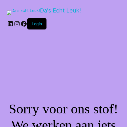
Da's Echt Leuk!
LinkedIn
Instagram
Facebook
Login
Sorry voor ons stof!
We werken aan iets