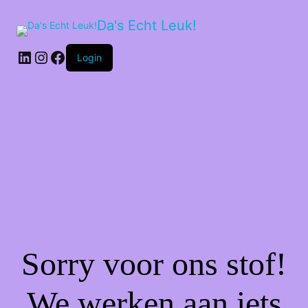
Da's Echt Leuk!
LinkedIn
Instagram
Facebook
Login
Sorry voor ons stof!
We werken aan iets