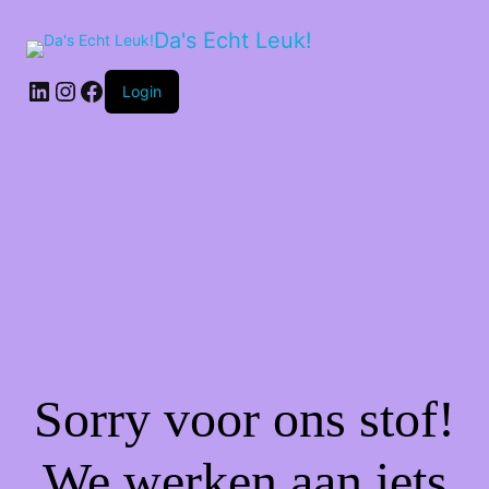
Da's Echt Leuk!
LinkedIn
Instagram
Facebook
Login
Sorry voor ons stof!
We werken aan iets