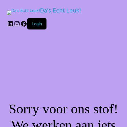
Da's Echt Leuk!
LinkedIn
Instagram
Facebook
Login
Sorry voor ons stof!
We werken aan iets