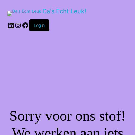
Da's Echt Leuk!
LinkedIn
Instagram
Facebook
Login
Sorry voor ons stof!
We werken aan iets